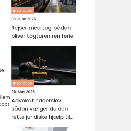
inspiration
03. June 2026
Rejser med tog: sådan
bliver togturen ren ferie
se
inspiration
06. May 2026
ellem
Advokat haderslev
skabt
sådan vælger du den
rette juridiske hjælp til
familien