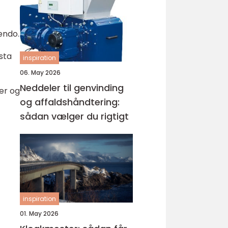
endo.
sta
inspiration
06. May 2026
Neddeler til genvinding
er og
og affaldshåndtering:
sådan vælger du rigtigt
inspiration
01. May 2026