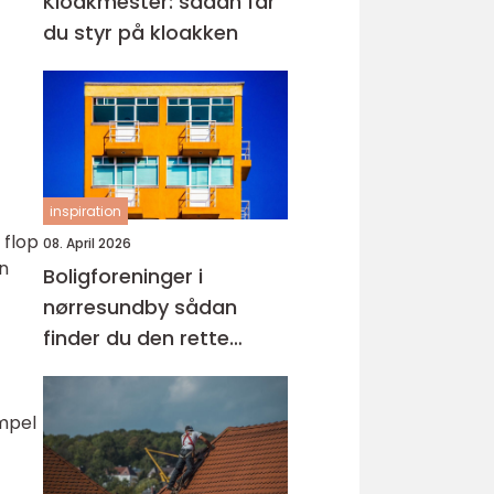
Kloakmester: sådan får
du styr på kloakken
inspiration
 flop
08. April 2026
in
Boligforeninger i
nørresundby sådan
finder du den rette
lejebolig
empel