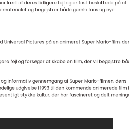
ar lært af deres tidligere fejl og er fast besluttede på at
ildematerialet og begejstrer både gamle fans og nye
Universal Pictures på en animeret Super Mario-film, de
gere fejl og forsøger at skabe en film, der vil begejstre b
 og informativ gennemgang af Super Mario-filmen, dens
indelige udgivelse i 1993 til den kommende animerede film i
sentligt stykke kultur, der har fascineret og delt menin