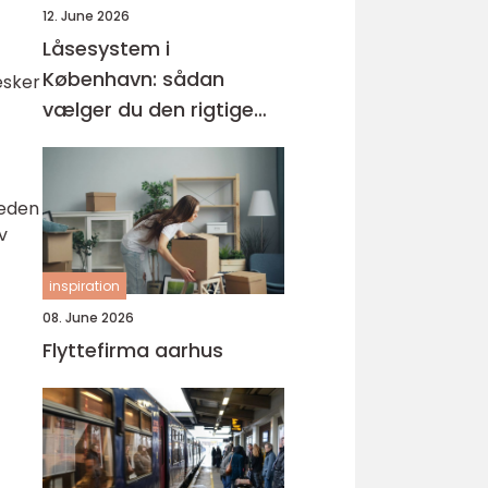
12. June 2026
Låsesystem i
København: sådan
esker
vælger du den rigtige
løsning
heden
v
inspiration
08. June 2026
Flyttefirma aarhus