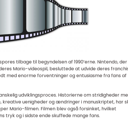
spores tilbage til begyndelsen af 1990’erne. Nintendo, der
eres Mario-videospil, besluttede at udvide deres franchi
mødt med enorme forventninger og entusiasme fra fans af
anskelig udviklingsproces. Historierne om stridigheder m
 kreative uenigheder og ændringer i manuskriptet, har 
er Mario-filmen. Filmen blev også forsinket, hvilket
ens tryk og i sidste ende skuffede mange fans.