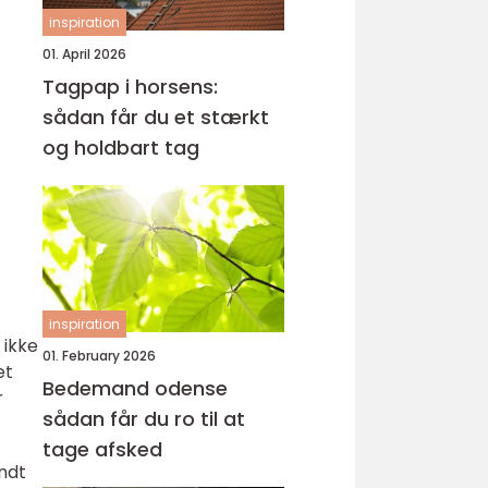
inspiration
01. April 2026
Tagpap i horsens:
sådan får du et stærkt
og holdbart tag
inspiration
 ikke
01. February 2026
et
Bedemand odense
r
sådan får du ro til at
tage afsked
ndt