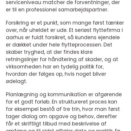
serviceniveau matcher de forventninger, der
er til en professionel samarbejdspartner.
Forsikring er et punkt, som mange først tænker
over, når uheldet er ude. Et seriøst flyttefirma i
aarhus er fuldt forsikret, så kundens ejendele
er dækket under hele flytteprocessen. Det
skaber tryghed, at der findes klare
retningslinjer for håndtering af skader, og at
virksomheden har en tydelig politik for,
hvordan der følges op, hvis noget bliver
ødelagt.
Planlægning og kommunikation er afgørende
for et godt forløb. En struktureret proces kan
for eksempel bestå af tre trin, hvor man først
tager dialog om opgave og behov, derefter
får et skriftligt tilbud med beskrivelse af
omfang og til sidst aftaler dato og praktik. En