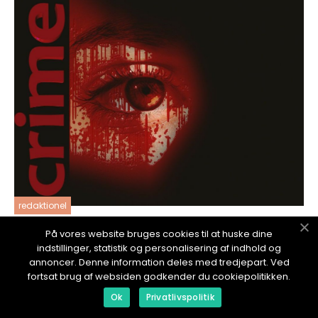
redaktionel
17. January 2024
På vores website bruges cookies til at huske dine
Fængsler i Danmark: En Dybdegående
indstillinger, statistik og personalisering af indhold og
Gennemgang af Det Danske
annoncer. Denne information deles med tredjepart. Ved
Fængselssystem
fortsat brug af websiden godkender du cookiepolitikken.
Ok
Privatlivspolitik