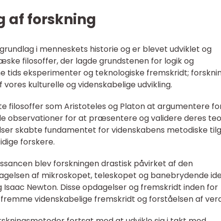
g af forskning
grundlag i menneskets historie og er blevet udviklet og
ræske filosoffer, der lagde grundstenen for logik og
e tids eksperimenter og teknologiske fremskridt; forskni
f vores kulturelle og videnskabelige udvikling.
 filosoffer som Aristoteles og Platon at argumentere fo
 observationer for at præsentere og validere deres teor
tåelser skabte fundamentet for videnskabens metodiske til
dige forskere.
ssancen blev forskningen drastisk påvirket af den
dagelsen af mikroskopet, teleskopet og banebrydende id
og Isaac Newton. Disse opdagelser og fremskridt inden for
t fremme videnskabelige fremskridt og forståelsen af ver
rskningsmetoder fortsat med at udvikle sig i takt med