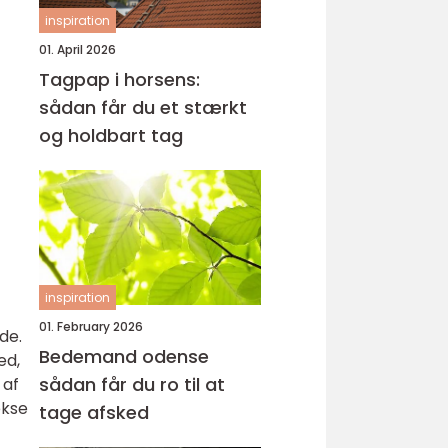
inspiration
01. April 2026
Tagpap i horsens:
sådan får du et stærkt
og holdbart tag
inspiration
01. February 2026
de.
Bedemand odense
ed,
sådan får du ro til at
 af
ekse
tage afsked