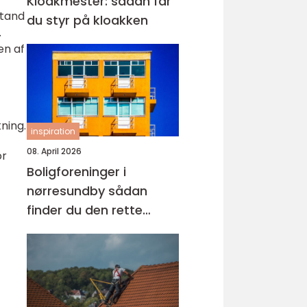
Kloakmester: sådan får
stand
du styr på kloakken
.
en af
ning.
inspiration
08. April 2026
or
Boligforeninger i
nørresundby sådan
finder du den rette
lejebolig