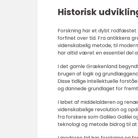
Historisk udviklin
Forskning har et dybt rodfæstet 
forfinet over tid. Fra antikkens g
videnskabelig metode, til modern
har altid været en essentiel del a
I det gamle Grækenland begyndte
brugen af logik og grundlæggende
Disse tidlige intellektuelle fors
og dannede grundlaget for fremti
I løbet af middelalderen og renæ
videnskabelige revolution og op
fra forskere som Galileo Galilei 
teknologi og metode bidrog til a
I moderne tid har forskning og fo