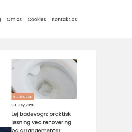
g
Om os
Cookies
Kontakt os
inspiration
30. July 2026
Lej badevogn: praktisk
løsning ved renovering
og arrangementer