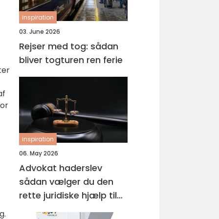
inspiration
03. June 2026
Rejser med tog: sådan
bliver togturen ren ferie
ter
af
for
inspiration
06. May 2026
Advokat haderslev
sådan vælger du den
rette juridiske hjælp til
familien
g.