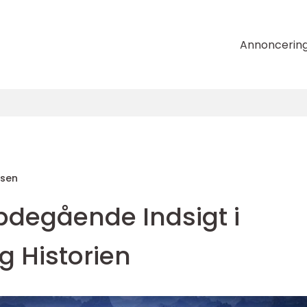
Annoncerin
nsen
bdegående Indsigt i
 Historien