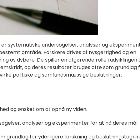
ører systematiske undersøgelser, analyser og eksperimen
t bestemt område. Forskere drives af nysgerrighed og en
ng os dybere. De spiller en afgørende rolle i udviklingen 
remskridt, og deres resultater bruges ofte som grundlag 
 påvirke politiske og samfundsmæssige beslutninger.
ghed og ønsket om at opnå ny viden.
øgelser, analyser og eksperimenter for at nå deres mål.
om grundlag for yderligere forskning og beslutningstagnin