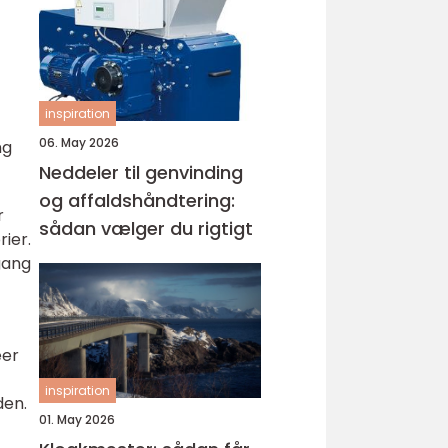
inspiration
06. May 2026
ng
Neddeler til genvinding
og affaldshåndtering:
r
sådan vælger du rigtigt
ier.
gang
eer
inspiration
den.
01. May 2026