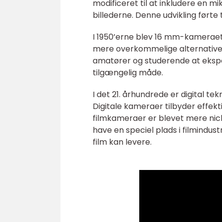
modificeret til at inkludere en mi
billederne. Denne udvikling førte 
I 1950’erne blev 16 mm-kamerae
mere overkommelige alternativer t
amatører og studerende at eksp
tilgængelig måde.
I det 21. århundrede er digital t
Digitale kameraer tilbyder effekt
filmkameraer er blevet mere ni
have en speciel plads i filmindus
film kan levere.