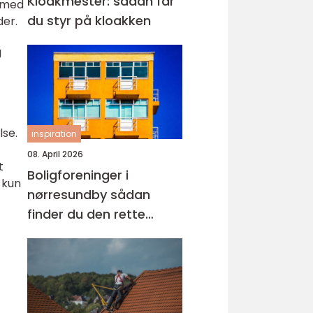
Kloakmester: sådan får
t med
du styr på kloakken
der.
g
lse.
inspiration
08. April 2026
t
Boligforeninger i
 kun
nørresundby sådan
finder du den rette
lejebolig