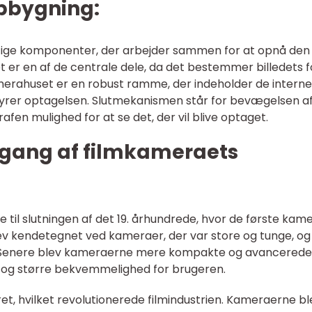
pbygning:
igtige komponenter, der arbejder sammen for at opnå den
t er en af de centrale dele, da det bestemmer billedets f
erahuset er en robust ramme, der indeholder de interne
tyrer optagelsen. Slutmekanismen står for bevægelsen a
afen mulighed for at se det, der vil blive optaget.
gang af filmkameraets
e til slutningen af det 19. århundrede, hvor de første kam
ev kendetegnet ved kameraer, der var store og tunge, og
g. Senere blev kameraerne mere kompakte og avancerede
r og større bekvemmelighed for brugeren.
eret, hvilket revolutionerede filmindustrien. Kameraerne bl