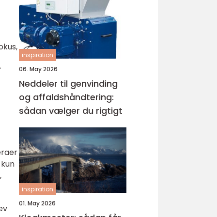
okus,
inspiration
f
06. May 2026
Neddeler til genvinding
og affaldshåndtering:
sådan vælger du rigtigt
eraer
 kun
,
inspiration
01. May 2026
ev