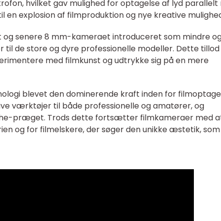
krofon, hvilket gav mulighed for optagelse af lyd parallel
til en explosion af filmproduktion og nye kreative mulighe
t og senere 8 mm-kameraet introduceret som mindre o
il de store og dyre professionelle modeller. Dette tillod
erimentere med filmkunst og udtrykke sig på en mere
eknologi blevet den dominerende kraft inden for filmoptage
ive værktøjer til både professionelle og amatører, og
che-præget. Trods dette fortsætter filmkameraer med a
trien og for filmelskere, der søger den unikke æstetik, som