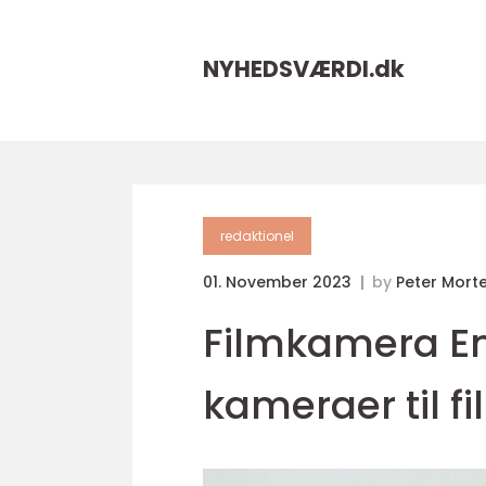
NYHEDSVÆRDI.
dk
redaktionel
01. November 2023
by
Peter Mort
Filmkamera En
kameraer til f