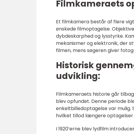
Filmkameraets o
Et filmkamera består af flere v
ønskede filmoptagelse. Objektive
dybdeskarphed og lysstyrke. Kam
mekanismer og elektronik, der s
filmen, mens søgeren giver fotogr
Historisk gennem
udvikling:
Filmkameraets historie går tilbag
blev opfundet. Denne periode bl
enkeltbilledoptagelse var muli
hvilket tillod længere optagelse
I 1920’erne blev lydfilm introduc