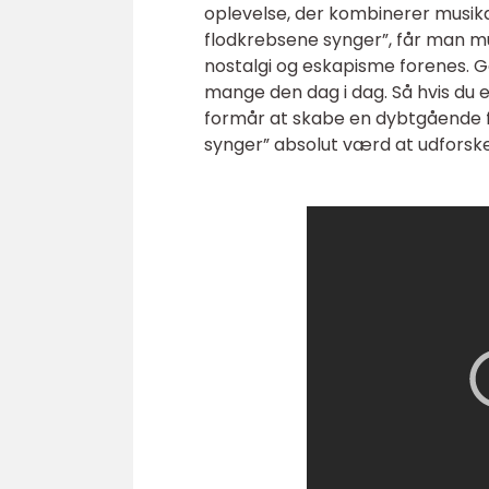
oplevelse, der kombinerer musikal
flodkrebsene synger”, får man muli
nostalgi og eskapisme forenes. Gen
mange den dag i dag. Så hvis du e
formår at skabe en dybtgående fo
synger” absolut værd at udforske