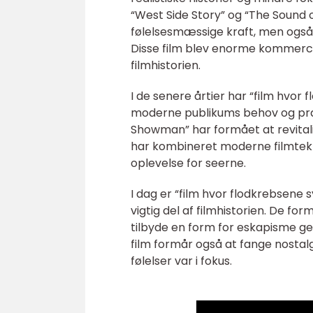
“West Side Story” og “The Sound 
følelsesmæssige kraft, men også
Disse film blev enorme kommerci
filmhistorien.
I de senere årtier har “film hvor 
moderne publikums behov og præf
Showman” har formået at revitalis
har kombineret moderne filmtekn
oplevelse for seerne.
I dag er “film hvor flodkrebsene 
vigtig del af filmhistorien. De 
tilbyde en form for eskapisme g
film formår også at fange nostalg
følelser var i fokus.