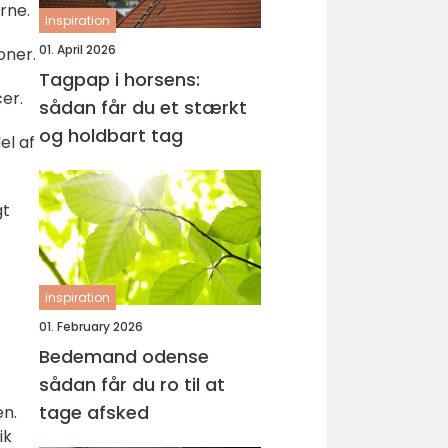
rne.
inspiration
01. April 2026
oner.
Tagpap i horsens:
er.
sådan får du et stærkt
og holdbart tag
el af
gt
inspiration
01. February 2026
Bedemand odense
sådan får du ro til at
tage afsked
en.
ik