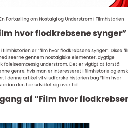
En Fortælling om Nostalgi og Understrøm i Filmhistorien
“Film hvor flodkrebsene synger”
 filmhistorien er “film hvor flodkrebsene synger”. Disse fi
med seerne gennem nostalgiske elementer, dygtige
 følelsesmæssig understrøm. Det er vigtigt at forstå
nne genre, hvis man er interesseret i filmhistorie og ønsk
I denne artikel vil vi udforske historien bag “film hvor
ordan den har udviklet sig over tid.
gang af “Film hvor flodkrebse