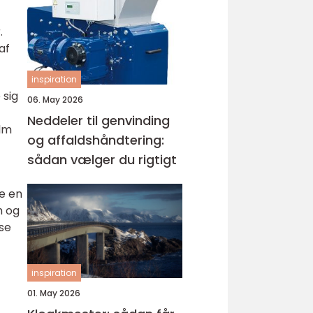
.
af
inspiration
 sig
06. May 2026
Neddeler til genvinding
ilm
og affaldshåndtering:
sådan vælger du rigtigt
re en
m og
se
inspiration
01. May 2026