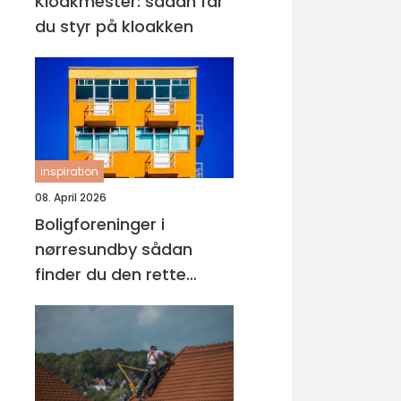
Kloakmester: sådan får
du styr på kloakken
inspiration
08. April 2026
Boligforeninger i
nørresundby sådan
finder du den rette
lejebolig