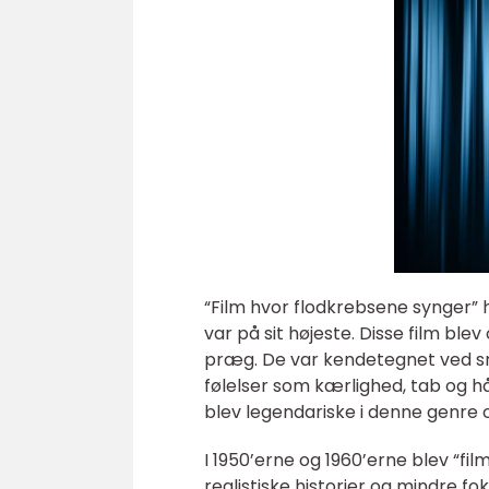
“Film hvor flodkrebsene synger” h
var på sit højeste. Disse film bl
præg. De var kendetegnet ved s
følelser som kærlighed, tab og h
blev legendariske i denne genre o
I 1950’erne og 1960’erne blev “fi
realistiske historier og mindre f