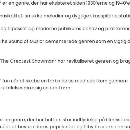
 er en genre, der har eksisteret siden 1930’erne og 1940’e
musikalitet, smukke melodier og dygtige skuespilpræstati
id og tilpasset sig moderne publikums behov og præferenc
“The Sound of Music” cementerede genren som en vigtig d
 “The Greatest Showman” har revitaliseret genren og bra
r” formår at skabe en forbindelse med publikum gennem
ærk følelsesmæssig understrøm.
 en genre, der har haft en stor indflydelse på filmhistori
ået at bevare deres popularitet og tilbyde seerne en un