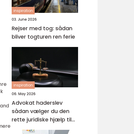
inspiration
03. June 2026
Rejser med tog: sådan
bliver togturen ren ferie
nre
inspiration
sk
06. May 2026
Advokat haderslev
land
sådan vælger du den
rette juridiske hjælp til
 mere
familien