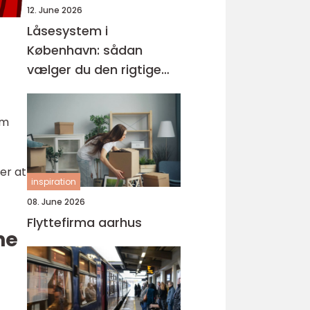
12. June 2026
Låsesystem i
København: sådan
vælger du den rigtige
løsning
lm
er at
inspiration
08. June 2026
Flyttefirma aarhus
ne