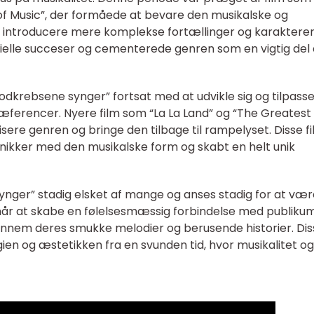
of Music”, der formåede at bevare den musikalske og
 introducere mere komplekse fortællinger og karakterer
elle succeser og cementerede genren som en vigtig del 
flodkrebsene synger” fortsat med at udvikle sig og tilpasse
erencer. Nyere film som “La La Land” og “The Greatest
ere genren og bringe den tilbage til rampelyset. Disse f
ikker med den musikalske form og skabt en helt unik
synger” stadig elsket af mange og anses stadig for at væ
formår at skabe en følelsesmæssig forbindelse med publiku
ennem deres smukke melodier og berusende historier. Dis
ien og æstetikken fra en svunden tid, hvor musikalitet og