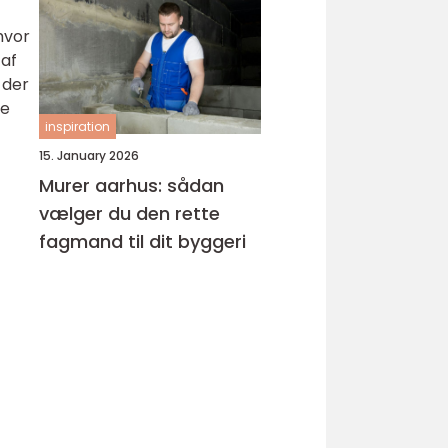
hvor
 af
 der
ne
inspiration
15. January 2026
Murer aarhus: sådan
vælger du den rette
fagmand til dit byggeri