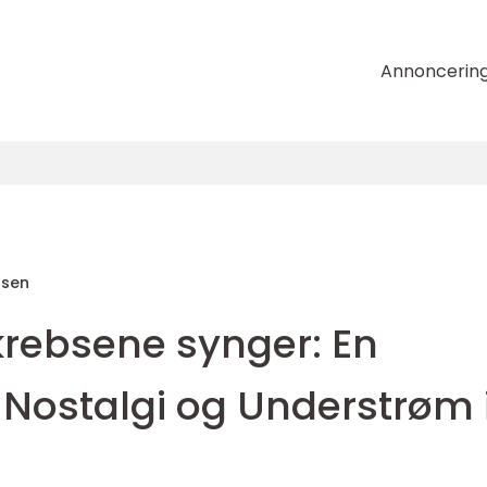
Annoncerin
nsen
krebsene synger: En
 Nostalgi og Understrøm 