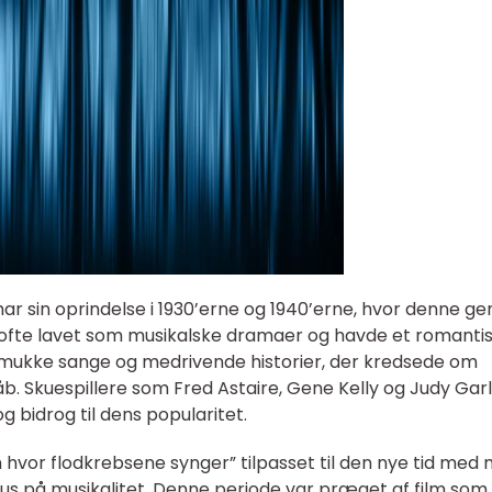
ar sin oprindelse i 1930’erne og 1940’erne, hvor denne ge
ev ofte lavet som musikalske dramaer og havde et romanti
mukke sange og medrivende historier, der kredsede om
åb. Skuespillere som Fred Astaire, Gene Kelly og Judy Gar
g bidrog til dens popularitet.
lm hvor flodkrebsene synger” tilpasset til den nye tid med
okus på musikalitet. Denne periode var præget af film som