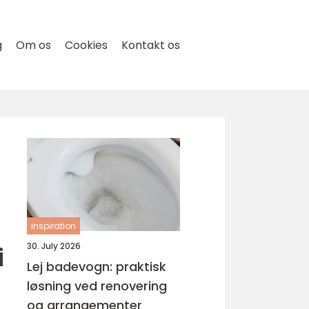
g
Om os
Cookies
Kontakt os
inspiration
i
30. July 2026
Lej badevogn: praktisk
løsning ved renovering
og arrangementer