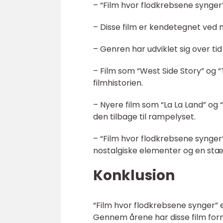
– “Film hvor flodkrebsene synger”
– Disse film er kendetegnet ved 
– Genren har udviklet sig over t
– Film som “West Side Story” og 
filmhistorien.
– Nyere film som “La La Land” og
den tilbage til rampelyset.
– “Film hvor flodkrebsene synge
nostalgiske elementer og en st
Konklusion
“Film hvor flodkrebsene synger” er
Gennem årene har disse film form