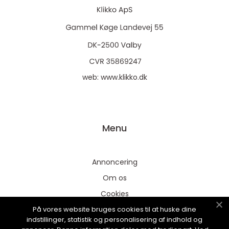
web:
www.klikko.dk
Menu
Annoncering
Om os
Cookies
På vores website bruges cookies til at huske dine
Kontakt os
indstillinger, statistik og personalisering af indhold og
Sitemap