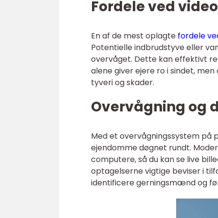
Fordele ved vide
En af de mest oplagte
fordele v
Potentielle indbrudstyve eller van
overvåget. Dette kan effektivt re
alene giver ejere ro i sindet, me
tyveri og skader.
Overvågning og 
Med et overvågningssystem på pl
ejendomme døgnet rundt. Moderne
computere, så du kan se live bill
optagelserne vigtige beviser i til
identificere gerningsmænd og fø