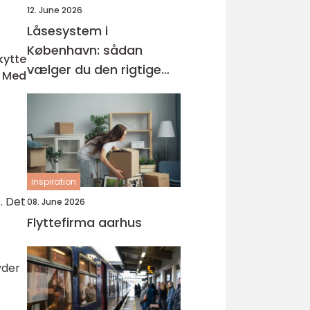
12. June 2026
Låsesystem i
København: sådan
kytte
vælger du den rigtige
. Med
løsning
inspiration
. Det
08. June 2026
Flyttefirma aarhus
yder