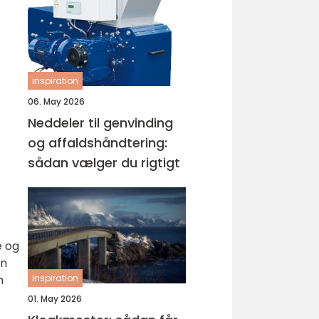
inspiration
06. May 2026
Neddeler til genvinding
og affaldshåndtering:
sådan vælger du rigtigt
e og
an
inspiration
m
01. May 2026