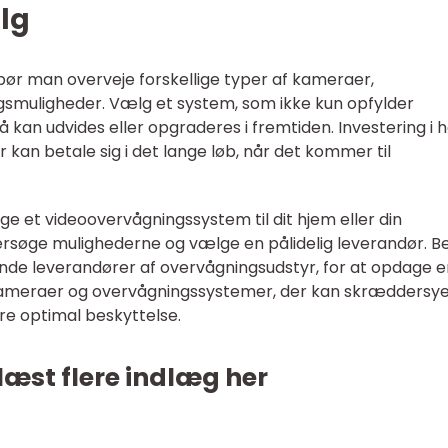
lg
 bør man overveje forskellige typer af kameraer,
gsmuligheder. Vælg et system, som ikke kun opfylder
n udvides eller opgraderes i fremtiden. Investering i h
 kan betale sig i det lange løb, når det kommer til
lge et videoovervågningssystem til dit hjem eller din
dersøge mulighederne og vælge en pålidelig leverandør. B
de leverandører af overvågningsudstyr, for at opdage e
okameraer og overvågningssystemer, der kan skræddersyes
re optimal beskyttelse.
læst flere indlæg her