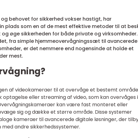
 og behovet for sikkerhed vokser hastigt, har
 plads som en af de mest effektive metoder til at bes
t og øge sikkerheden for både private og virksomheder
et, fra simple hjemmeovervågningssæt til avancerede
omheder, er det nemmere end nogensinde at holde et
der mest.
ervågning?
gen af videokameraer til at overvåge et bestemt område
sk optagelse eller streaming af video, som kan overvåges i
 Overvågningskameraer kan være fast monteret eller
evæge sig og dække et større område. Disse systemer
ge kameraer til avancerede digitale løsninger, der tilb
on med andre sikkerhedssystemer.