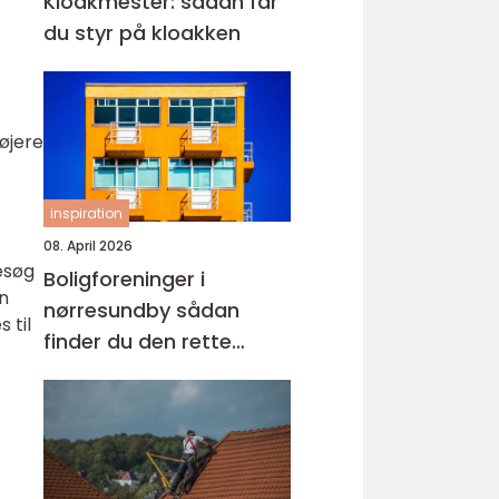
Kloakmester: sådan får
du styr på kloakken
øjere
inspiration
08. April 2026
esøg
Boligforeninger i
n
nørresundby sådan
 til
finder du den rette
lejebolig