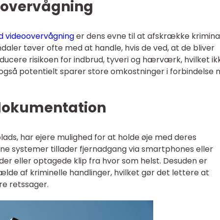
oovervågning
ed videoovervågning
er dens evne til at afskrække kriminal
daler tøver ofte med at handle, hvis de ved, at de bliver
ducere risikoen for indbrud, tyveri og hærværk, hvilket ik
n også potentielt sparer store omkostninger i forbindelse
dokumentation
ads, har ejere mulighed for at holde øje med deres
 systemer tillader fjernadgang via smartphones eller
eder eller optagede klip fra hvor som helst. Desuden er
fælde af kriminelle handlinger, hvilket gør det lettere at
re retssager.