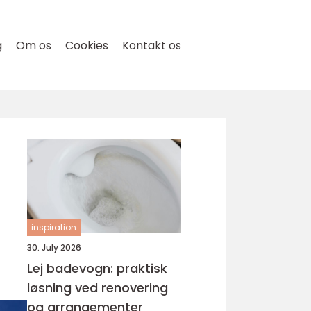
g
Om os
Cookies
Kontakt os
inspiration
30. July 2026
Lej badevogn: praktisk
løsning ved renovering
og arrangementer