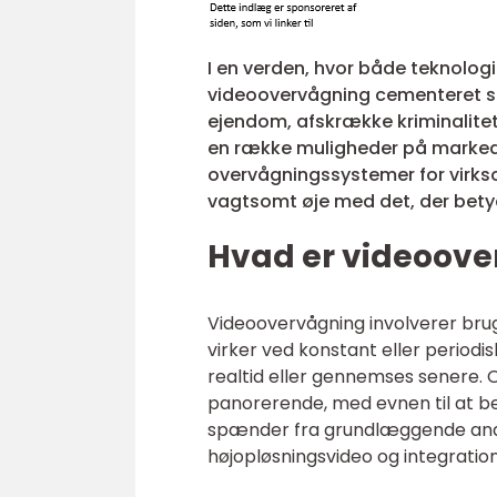
I en verden, hvor både teknologi
videoovervågning cementeret sin
ejendom, afskrække kriminalite
en række muligheder på marked
overvågningssystemer for virks
vagtsomt øje med det, der bety
Hvad er videoov
Videoovervågning involverer bru
virker ved konstant eller periodi
realtid eller gennemses senere.
panorerende, med evnen til at b
spænder fra grundlæggende analo
højopløsningsvideo og integrati