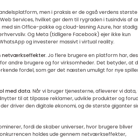
ndelsplatform, men i praksis er de også verdens største
Services, hvilket gør dem til rygraden i tusindvis af 
, med sin Office-pakke og cloud-løsning Azure, har stadig
erhvervsliv. Og Meta (tidligere Facebook) ejer ikke kun
atsApp og investerer massivt i virtual reality.
m
netværkseffekter
. Jo flere brugere en platform har, de
 for andre brugere og for virksomheder. Det betyder, at 
ærkende fordel, som gør det næsten umuligt for nye spille
ol med data
. Når vi bruger tjenesterne, afleverer vi data
tter til at tilpasse reklamer, udvikle produkter og foru
 der driver den digitale økonomi, og de største giganter s
minerer, fordi de skaber universer, hvor brugere bliver
 konkurrencen holdes ude gennem netværkseffekter,