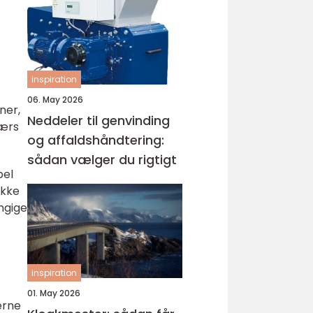
inspiration
06. May 2026
ner,
Neddeler til genvinding
værs
og affaldshåndtering:
sådan vælger du rigtigt
pel
ukke
ngige
inspiration
01. May 2026
erne