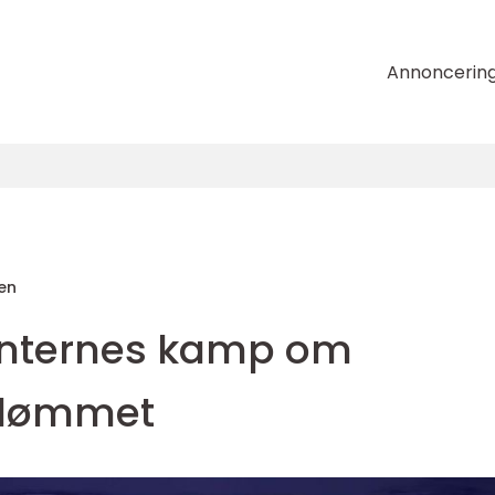
Annoncerin
en
anternes kamp om
edømmet