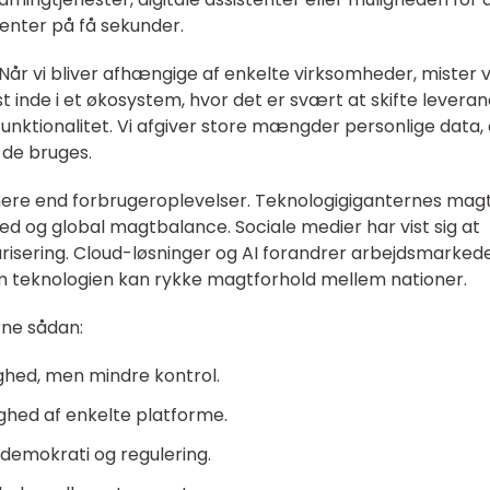
nter på få sekunder.
 Når vi bliver afhængige af enkelte virksomheder, mister v
st inde i et økosystem, hvor det er svært at skifte levera
 funktionalitet. Vi afgiver store mængder personlige data,
 de bruges.
ere end forbrugeroplevelser. Teknologigiganternes mag
d og global magtbalance. Sociale medier har vist sig at
risering. Cloud-løsninger og AI forandrer arbejdsmarkede
 teknologien kan rykke magtforhold mellem nationer.
ne sådan:
ed, men mindre kontrol.
hed af enkelte platforme.
 demokrati og regulering.