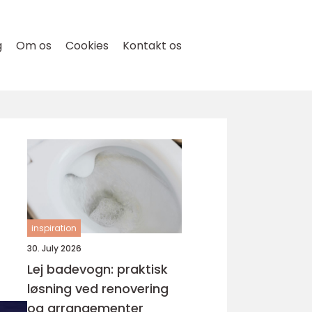
g
Om os
Cookies
Kontakt os
inspiration
30. July 2026
Lej badevogn: praktisk
løsning ved renovering
og arrangementer