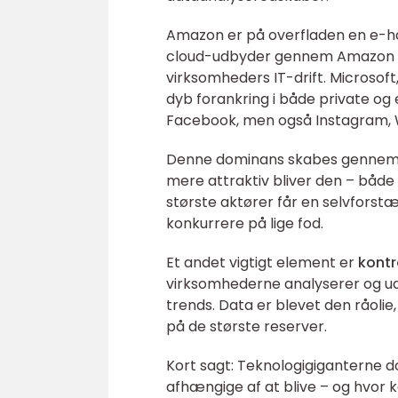
Amazon er på overfladen en e-ha
cloud-udbyder gennem Amazon Web 
virksomheders IT-drift. Microsoft
dyb forankring i både private og 
Facebook, men også Instagram, Wh
Denne dominans skabes genne
mere attraktiv bliver den – både
største aktører får en selvforst
konkurrere på lige fod.
Et andet vigtigt element er
kontr
virksomhederne analyserer og udny
trends. Data er blevet den råolie,
på de største reserver.
Kort sagt: Teknologigiganterne do
afhængige af at blive – og hvor