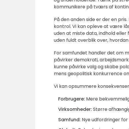
kommunikere på tværs af kontine
På den anden side er der en pris.
kontrol. Vi kan opleve at være lå
uden at miste data, indhold eller
uden fuldt overblik over, hvordan
For samfundet handler det om m
påvirker demokrati, arbejdsmarke
kunne påvirke valg og skabe pola
mens geopolitisk konkurrence om
Vi kan opsummere konsekvenser
Forbrugere:
Mere bekvemmeligh
Virksomheder:
Større afhængig
Samfund:
Nye udfordringer for