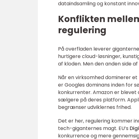
dataindsamling og konstant innov
Konflikten melle
regulering
På overfladen leverer giganterne
hurtigere cloud-løsninger, kunsti
af kloden. Men den anden side a
Når en virksomhed dominerer et m
er Googles dominans inden for søg
konkurrenter. Amazon er blevet 
sælgere på deres platform. Apple f
begrænser udviklernes frihed.
Det er her, regulering kommer in
tech-giganternes magt. EU’s
Dig
konkurrence og mere gennemsigtig