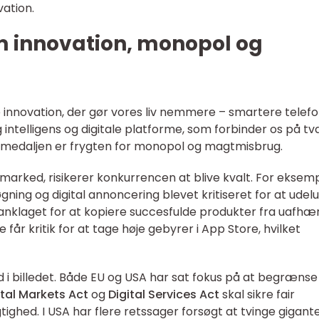
ation.
m innovation, monopol og
 innovation, der gør vores liv nemmere – smartere telefo
g intelligens og digitale platforme, som forbinder os på t
f medaljen er frygten for monopol og magtmisbrug.
arked, risikerer konkurrencen at blive kvalt. For eksem
ning og digital annoncering blevet kritiseret for at udel
anklaget for at kopiere succesfulde produkter fra uafhæ
år kritik for at tage høje gebyrer i App Store, hvilket
d i billedet. Både EU og USA har sat fokus på at begrænse
ital Markets Act
og
Digital Services Act
skal sikre fair
hed. I USA har flere retssager forsøgt at tvinge gigant