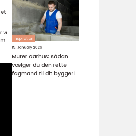
 et
 vi
inspiration
lem
15. January 2026
Murer aarhus: sådan
vælger du den rette
fagmand til dit byggeri