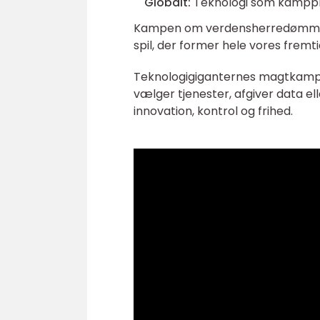
Globalt:
Teknologi som kamppl
Kampen om verdensherredømmet e
spil, der former hele vores fremti
Teknologigiganternes magtkamp er 
vælger tjenester, afgiver data el
innovation, kontrol og frihed.