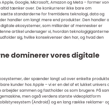
m Apple, Google, Microsoft, Amazon og Meta – former vor
 altid tænker over. De konkurrerer ikke bare om
ætte standarderne for fremtidens teknologi, data og
 der handler om langt mere end produkter. Den handler
 digitale økosystemer, som milliarder af mennesker er
denne artikel undersøger vi, hvordan teknologigiganterne
older sig, hvilke konsekvenser den har, og hvad den
ne dominerer vores digitale
kosystemer, der spænder langt ud over enkelte produkte
e bare kunder hos Apple – vi er en del af et lukket univers 
om arbejder sammen og fastholder os som brugere. På s
øgemaskine, men også verdens største videoplatform
obilstyresystem (Android) og en lang række reklame- o