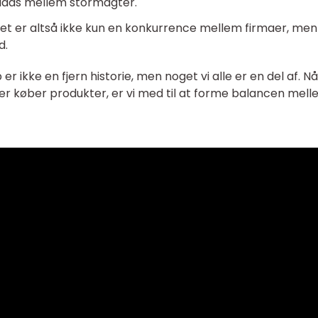
ads mellem stormagter.
r altså ikke kun en konkurrence mellem firmaer, men
d.
ikke en fjern historie, men noget vi alle er en del af. Når
ler køber produkter, er vi med til at forme balancen mel