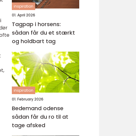
inspiration
01. April 2026
i
Tagpap i horsens:
ndør
sådan får du et stærkt
 ofte
og holdbart tag
t
t,
inspiration
01. February 2026
Bedemand odense
sådan får du ro til at
tage afsked