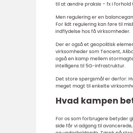
til at ændre praksis – fx i forhol
Men regulering er en balancegan
For lidt regulering kan føre til 
indflydelse hos få virksomheder.
Der er også et geopolitisk eleme
virksomheder som Tencent, Ali
også en kamp mellem stormagter 
intelligens til 5G-infrastruktur.
Det store spørgsmål er derfor: Hv
meget magt til enkelte virksom
Hvad kampen bet
For os som forbrugere betyder g
side får vi adgang til avancerede
og underholdende. Tænk på stream