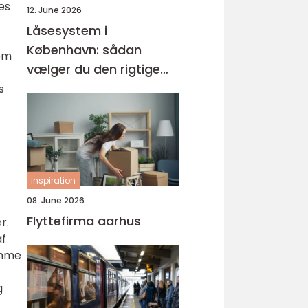
es
12. June 2026
Låsesystem i
København: sådan
 om
vælger du den rigtige
løsning
s
inspiration
08. June 2026
Flyttefirma aarhus
r.
af
amme
g