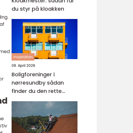
Kloakmester: sådan får
du styr på kloakken
ing.
af
rmed
inspiration
08. April 2026
Boligforeninger i
or
nørresundby sådan
finder du den rette
nd
lejebolig
ne
ktiv
at