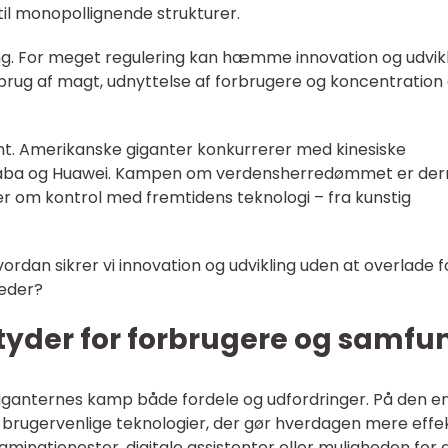
d til monopollignende strukturer.
g. For meget regulering kan hæmme innovation og udvikl
misbrug af magt, udnyttelse af forbrugere og koncentration 
nt. Amerikanske giganter konkurrerer med kinesiske
baba og Huawei. Kampen om verdensherredømmet er de
om kontrol med fremtidens teknologi – fra kunstig
ordan sikrer vi innovation og udvikling uden at overlade f
heder?
yder for forbrugere og samfu
iganternes kamp både fordele og udfordringer. På den e
, brugervenlige teknologier, der gør hverdagen mere effe
ingtjenester, digitale assistenter eller muligheden for 