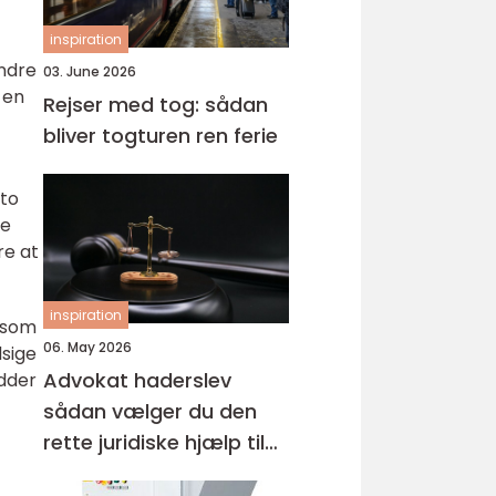
inspiration
andre
03. June 2026
 en
Rejser med tog: sådan
bliver togturen ren ferie
sto
de
re at
inspiration
, som
06. May 2026
dsige
Advokat haderslev
idder
sådan vælger du den
rette juridiske hjælp til
familien