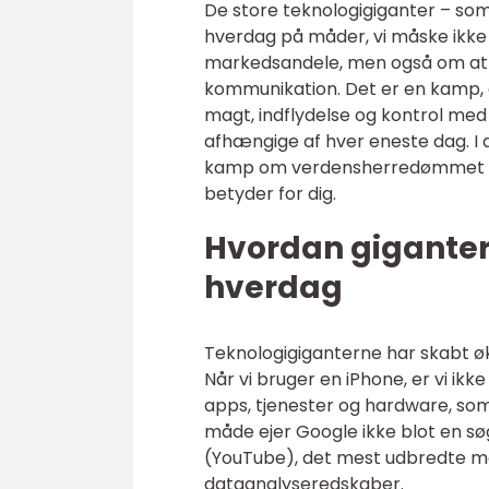
De store teknologigiganter – so
hverdag på måder, vi måske ikke
markedsandele, men også om at s
kommunikation. Det er en kamp,
magt, indflydelse og kontrol med
afhængige af hver eneste dag. I 
kamp om verdensherredømmet udf
betyder for dig.
Hvordan giganter
hverdag
Teknologigiganterne har skabt ø
Når vi bruger en iPhone, er vi ikk
apps, tjenester og hardware, s
måde ejer Google ikke blot en s
(YouTube), det mest udbredte m
dataanalyseredskaber.