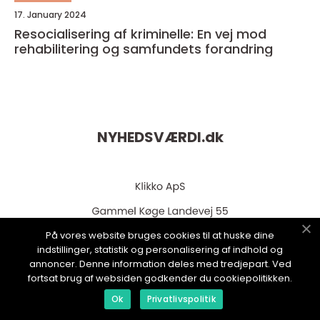
17. January 2024
Resocialisering af kriminelle: En vej mod
rehabilitering og samfundets forandring
NYHEDSVÆRDI.
dk
På vores website bruges cookies til at huske dine
indstillinger, statistik og personalisering af indhold og
annoncer. Denne information deles med tredjepart. Ved
fortsat brug af websiden godkender du cookiepolitikken.
web:
www.klikko.dk
Ok
Privatlivspolitik