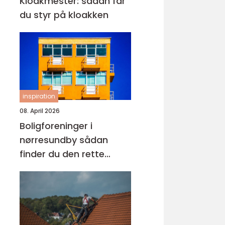
Kloakmester: sådan får
du styr på kloakken
inspiration
08. April 2026
Boligforeninger i
nørresundby sådan
finder du den rette
lejebolig