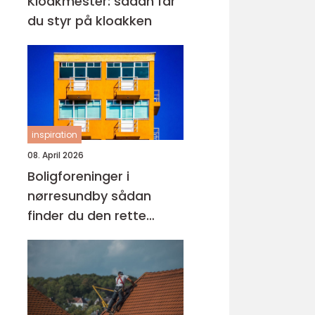
Kloakmester: sådan får
du styr på kloakken
inspiration
08. April 2026
Boligforeninger i
nørresundby sådan
finder du den rette
lejebolig