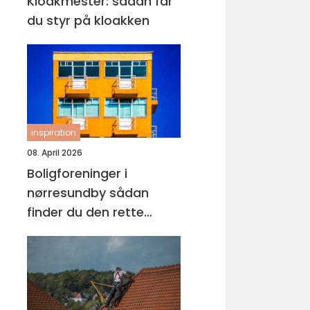
Kloakmester: sådan får
du styr på kloakken
inspiration
08. April 2026
Boligforeninger i
nørresundby sådan
finder du den rette
lejebolig