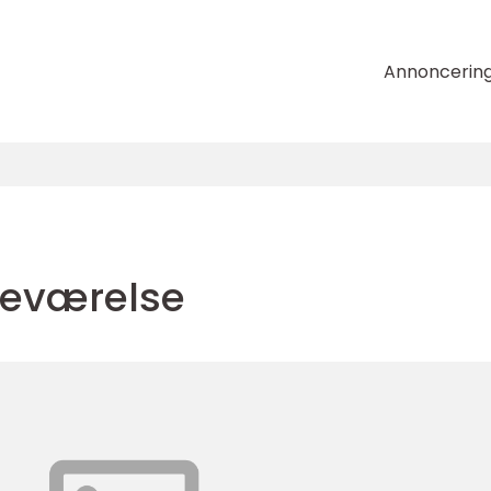
Annoncerin
veværelse