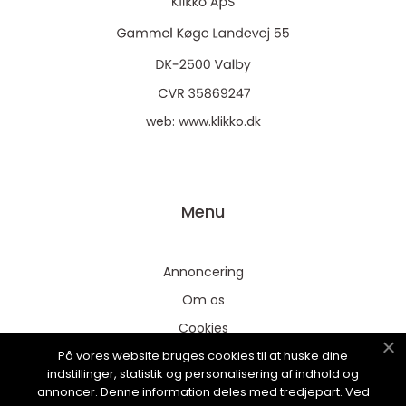
web:
www.klikko.dk
Menu
Annoncering
Om os
Cookies
På vores website bruges cookies til at huske dine
Kontakt os
indstillinger, statistik og personalisering af indhold og
Sitemap
annoncer. Denne information deles med tredjepart. Ved