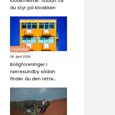
Kloakmester: sådan får
du styr på kloakken
inspiration
08. April 2026
Boligforeninger i
nørresundby sådan
finder du den rette
lejebolig