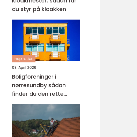
Kloakmester: sådan får
du styr på kloakken
inspiration
08. April 2026
Boligforeninger i
nørresundby sådan
finder du den rette
lejebolig